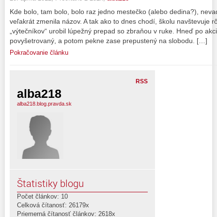
Kde bolo, tam bolo, bolo raz jedno mestečko (alebo dedina?), nevad
veľakrát zmenila názov. A tak ako to dnes chodí, školu navštevuje rô
„výtečníkov“ urobil lúpežný prepad so zbraňou v ruke. Hneď po akcii
povyšetrovaný, a potom pekne zase prepustený na slobodu. […]
Pokračovanie článku
RSS
alba218
alba218.blog.pravda.sk
Štatistiky blogu
Počet článkov: 10
Celková čítanosť: 26179x
Priemerná čítanosť článkov: 2618x