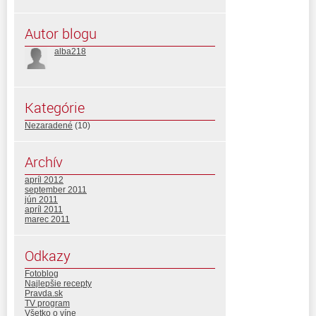
Autor blogu
alba218
Kategórie
Nezaradené
(10)
Archív
apríl 2012
september 2011
jún 2011
apríl 2011
marec 2011
Odkazy
Fotoblog
Najlepšie recepty
Pravda.sk
TV program
Všetko o víne