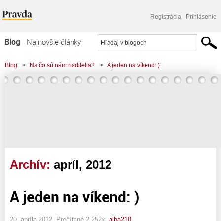
Registrácia
Prihlásenie
Blog
Najnovšie články
Najčítanejšie články
Blog
>
Na čo sú nám riaditelia?
>
A jeden na víkend: )
Najkomentovanejšie články
Zoznam blogov
Komerčné blogy
Archív:
apríl, 2012
A jeden na víkend: )
20. apríla 2012, Prečítané 2 252x,
alba218