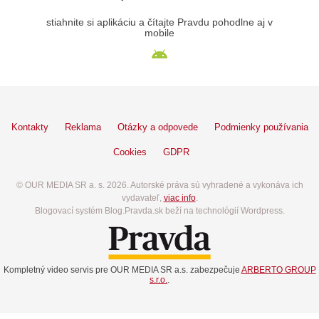
stiahnite si aplikáciu a čítajte Pravdu pohodlne aj v
mobile
Kontakty
Reklama
Otázky a odpovede
Podmienky používania
Cookies
GDPR
© OUR MEDIA SR a. s. 2026. Autorské práva sú vyhradené a vykonáva ich
vydavateľ,
viac info
.
Blogovací systém Blog.Pravda.sk beží na technológií Wordpress.
Kompletný video servis pre OUR MEDIA SR a.s. zabezpečuje
ARBERTO GROUP
s.r.o.
.